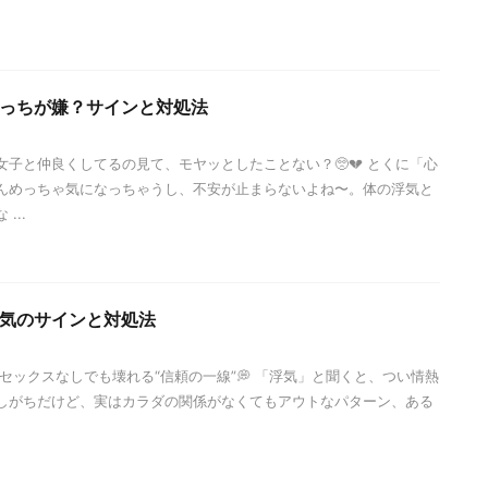
っちが嫌？サインと対処法
子と仲良くしてるの見て、モヤッとしたことない？🥺💔 とくに「心
んめっちゃ気になっちゃうし、不安が止まらないよね〜。体の浮気と
...
気のサインと対処法
 セックスなしでも壊れる“信頼の一線”💭 「浮気」と聞くと、つい情熱
しがちだけど、実はカラダの関係がなくてもアウトなパターン、ある