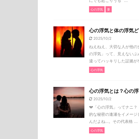
にでも起こりうる“ ...
心の浮気
妻
心の浮気と体の浮気ど
2025/10/2
ねえねえ、大切な人が他の女
の浮気」って、見えないぶ
違ってハッキリした証拠がな 
心の浮気
心の浮気とは？心の浮
2025/10/2
💔「心の浮気」ってナニ？
的な秘密の逢瀬をイメージ
んだよね…。その代表格 ...
心の浮気