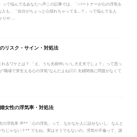
」って悩んでるあなたへ💭この記事では、「パートナーが心の浮気を
な人も、「自分がちょっと心揺れちゃってる…？」って悩んでる人
や ...
のリスク・サイン・対処法
生まれるワケとは？ 「え、うち夫婦仲いいし大丈夫でしょ？」って思っ
職場で芽生える心の浮気”なんだよね😮‍💨💥 夫婦関係に問題がなくて
婚女性の浮気率・対処法
の浮気率 💭**「心の浮気」って、なかなか人に話せないし、なんと
がちじゃない？** でもね、実はそうでもないの。浮気や不倫って、誰