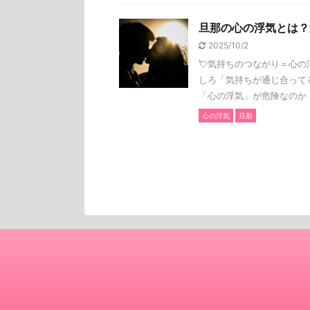
旦那の心の浮気とは？
2025/10/2
💘気持ちのつながり＝心
しろ「気持ちが通じ合って
「心の浮気」が危険なのか .
心の浮気
旦那