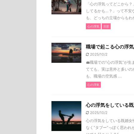
「心の浮気ってどこから？
してるかも…？」って不安
も、どっちの立場からもわかり
心の浮気
旦那
職場で起こる心の浮気
2025/10/2
💼職場での“心の浮気”が
てても、実は意外と多いのが“
も、職場の空気感 ...
心の浮気
心の浮気をしている既
2025/10/2
心の浮気をしている既婚女性
なく“タブー”っぽく思われ