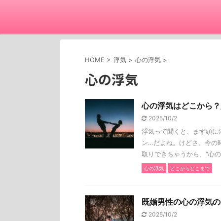
HOME
>
浮気
>
心の浮気
>
心の浮気
心の浮気はどこから？
2025/10/2
浮気って聞くと、まず頭に
ン…だよね。けどさ、今の
取りできちゃうから、“心の .
心の浮気
どこからどこまで
既婚男性の心の浮気の
2025/10/2