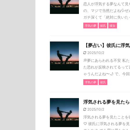
恋人が浮気する夢なんて見
の、マジで当然だよね💦
ガチ深くて「絶対に失いたくな
浮気の夢
彼氏
彼女
【夢占い】彼氏に浮気
2025/10/2
💭夢にあらわれる不安 
た恐れが反映されてるって
ゃうんだよね〜🌙 で、今回 .
浮気の夢
彼氏
浮気される夢を見たら
2025/10/2
浮気される夢を見たことを
♡ 彼氏に浮気される夢を