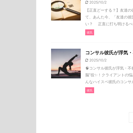
2025/10/2
【正直どーする？】友達の
て、あんた今、「友達の彼
い？ 正直に打ち明けるべき？
彼氏
コンサル彼氏が浮気・
2025/10/2
🧠コンサル彼氏が浮気・不
脳”役✨！クライアントの
んなハイスペ彼氏のコンサル 
彼氏