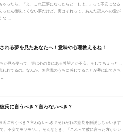
ちゃったら、「え、これ正夢になったらどーしよ…」って不安になる
ぜんっぜん後味よくない夢だけど、実はそれって、あんた恋人への愛が
 ...
される夢を見たあなたへ！意味や心理教えるね！
私たちが見る夢って、実は心の奥にある希望とか不安、そしてちょっとし
言われてるの。なんか、無意識のうちに感じてることが夢に出てきち
..
彼氏に言うべき？言わないべき？
彼氏に言うべき？言わないべき？それぞれの意見を解説しちゃいます
見て、不安でモヤモヤ…。そんなとき、「これって彼に言った方がいい