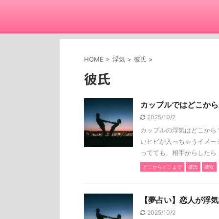
HOME
>
浮気
>
彼氏
>
彼氏
カップルではどこから
2025/10/2
カップルの浮気はどこから
いヒビが入っちゃうイメー
ってても、相手からしたら「 
どこからどこまで
彼氏
彼女
【夢占い】恋人が浮気
2025/10/2