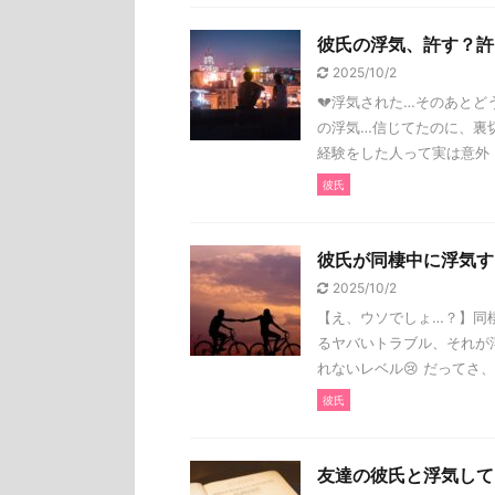
彼氏の浮気、許す？許
2025/10/2
💔浮気された…そのあとど
の浮気…信じてたのに、裏切
経験をした人って実は意外 .
彼氏
彼氏が同棲中に浮気す
2025/10/2
【え、ウソでしょ…？】同
るヤバいトラブル、それが
れないレベル😢 だってさ、 .
彼氏
友達の彼氏と浮気して