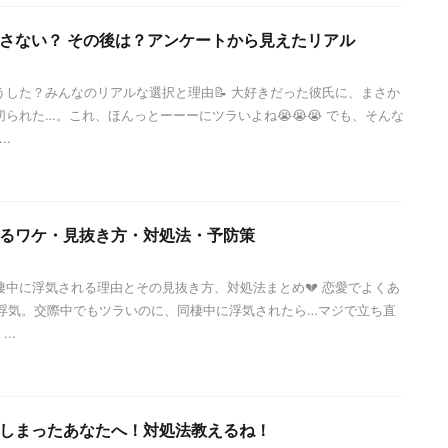
さない？ その後は？アンケートから見えたリアル
うした？みんなのリアルな選択と理由📝 大好きだった彼氏に、まさか
られた…。これ、ほんっとーーーにツラいよね😭😭😭 でも、そんな
..
るワケ・見抜き方・対処法・予防策
棲中に浮気される理由とその見抜き方、対処法まとめ💔 恋愛でよくあ
浮気。交際中でもツラいのに、同棲中に浮気されたら…マジで立ち直
..
しまったあなたへ！対処法教えるね！