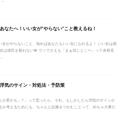
..
あなたへ！いい女が“やらない”こと教えるね！
い女がやらないこと、知ればあなたもいい女になれるよ！ いい女は彼
い女は彼氏を疑わない💎 ウソでさえも「まぁ信じとこ〜」って余裕見
..
浮気のサイン・対処法・予防策
んか変かも…？」って思ったら、それ、もしかしたら浮気のサインか
するか考えるためにも、ちゃんと証拠をつかむことって、めちゃ大事だ