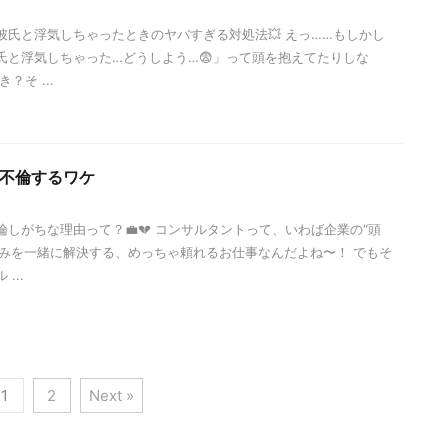
彼氏と浮気しちゃったときのヤバすぎる対処法💥 えっ……もしかし
氏と浮気しちゃった…どうしよう…😨」って頭を抱えてたりしな
そ ...
不倫するワケ
倫しがちな理由って？💼💔 コンサルタントって、いわば企業の“頭
悩みを一緒に解決する、めっちゃ頼れるお仕事なんだよね〜！ でもそ
...
1
2
Next »