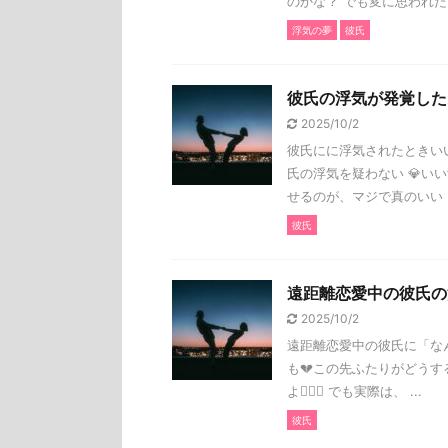
のかな？ でも変に思われた .
浮気の夢
彼氏
彼氏の浮気が発覚した
2025/10/2
彼氏にに浮気されたときい
氏の浮気を疑わない 💎い
せるのが、マジで真のいい .
彼氏
遠距離恋愛中の彼氏の
2025/10/2
遠距離恋愛中の彼氏に「な
も💔この先ふたりがどう
よ🕵️‍♀️✨ でも実際は、 ...
彼氏