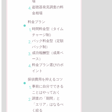
場
盗聴器発見調査の料
金相場
料金プラン
時間料金型（タイム
チャージ制）
パック料金型（定額
パック制）
成功報酬型（成果ベ
ース）
料金プラン選びのポ
イント
探偵費用を抑えるコツ
事前に自分でできる
ことはやっておく
調査の「期間」と
「エリア」はなるべ
く絞る