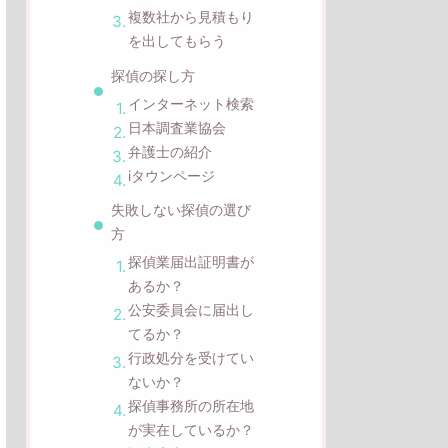
複数社から見積もり
を出してもらう
探偵の探し方
インターネット検索
日本調査業協会
弁護士の紹介
iタウンページ
失敗しない探偵の選び
方
探偵業届出証明書が
あるか？
公安委員会に届出し
てるか？
行政処分を受けてい
ないか？
探偵事務所の所在地
が実在しているか？