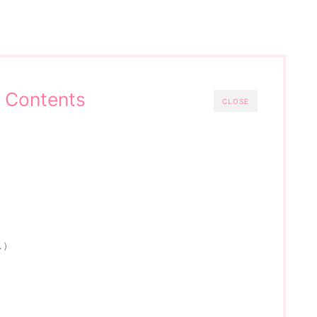
Contents
CLOSE
し）