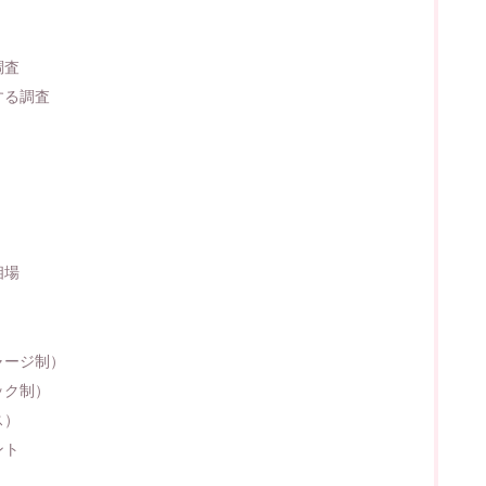
調査
する調査
相場
ャージ制）
ック制）
ス）
ント