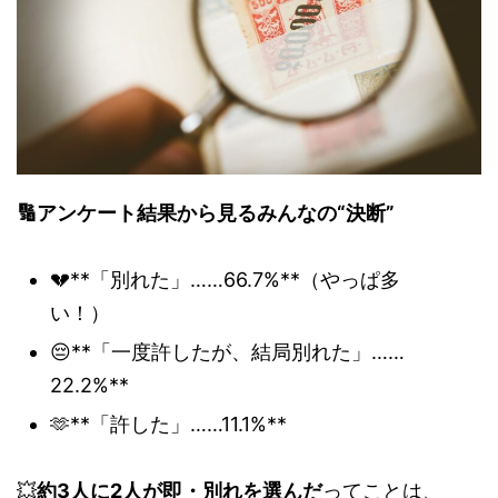
🔢アンケート結果から見るみんなの“決断”
💔**「別れた」……66.7%**（やっぱ多
い！）
😔**「一度許したが、結局別れた」……
22.2%**
🫶**「許した」……11.1%**
💥
約3人に2人が即・別れを選んだ
ってことは、