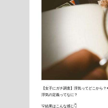
【女子にガチ調査】浮気ってどこから？
浮気の定義ってなに？
💡結果はこんな感じ👇