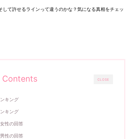
そして許せるラインって違うのかな？気になる真相をチェッ
Contents
CLOSE
ンキング
ンキング
女性の回答
男性の回答