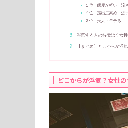
１位：態度が軽い・流
２位：露出度高め・派
３位：美人・モテる
浮気する人の特徴は？女性
【まとめ】どこからが浮気
どこからが浮気？女性の