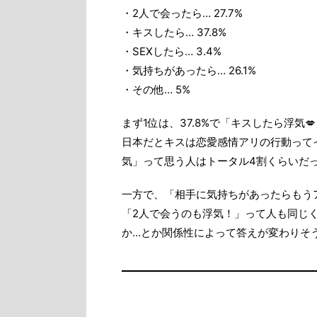
・2人で会ったら… 27.7%
・キスしたら… 37.8%
・SEXしたら… 3.4%
・気持ちがあったら… 26.1%
・その他… 5%
まず1位は、37.8%で「キスしたら浮気
日本だとキスは恋愛感情アリの行動って
気」って思う人はトータル4割くらいだ
一方で、「相手に気持ちがあったらもうア
「2人で会うのも浮気！」って人も同じ
か…とか関係性によって答えが変わりそう