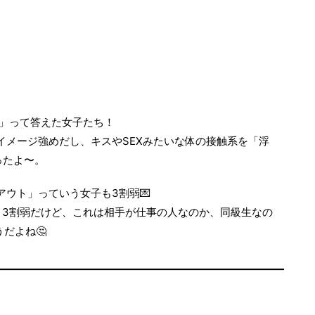
💋」って答えた女子たち！
イメージ強めだし、キスやSEXみたいな体の接触系を「浮
ったよ〜。
ウト」っていう女子も3割弱💌
く3割弱だけど、これは相手が仕事の人なのか、同級生なの
だよね🤔