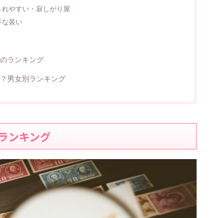
されやすい・寂しがり屋
手な装い
のランキング
？男女別ランキング
ランキング