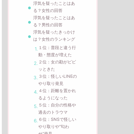
浮気を疑ったことはあ
る？女性の回答
浮気を疑ったことはあ
る？男性の回答
浮気を疑ったきっかけ
は？女性のランキング
１位：普段と違う行
動・態度が増えた
２位：女の勘がビビ
ッときた
３位：怪しいLINEの
やり取り発見
４位：距離を置かれ
るようになった
５位：自分の性格や
過去のトラウマ
６位：SNSで怪しい
やり取りや“匂わ
せ”発見