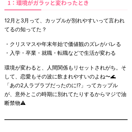
1：環境がガラッと変わったとき
12月と3月って、カップルが別れやすいって言われ
てるの知ってた？
・クリスマスや年末年始で価値観のズレがバレる
・入学・卒業・就職・転職などで生活が変わる
環境が変わると、人間関係もリセットされがち。そ
して、恋愛もその波に飲まれやすいのよね〜🌊
「あの2人ラブラブだったのに!?」ってカップル
が、意外とこの時期に別れてたりするからマジで油
断禁物⚠️