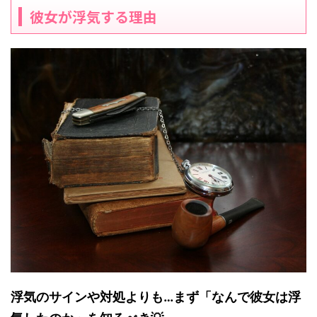
彼女が浮気する理由
浮気のサインや対処よりも…まず「なんで彼女は浮