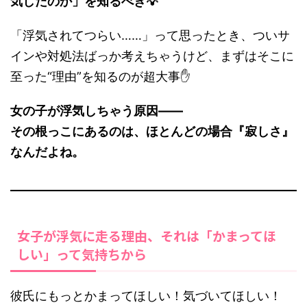
気したのか」を知るべき💡
「浮気されてつらい……」って思ったとき、ついサ
インや対処法ばっか考えちゃうけど、まずはそこに
至った“理由”を知るのが超大事✋
女の子が浮気しちゃう原因――
その根っこにあるのは、ほとんどの場合『寂しさ』
なんだよね。
女子が浮気に走る理由、それは「かまってほ
しい」って気持ちから
彼氏にもっとかまってほしい！気づいてほしい！