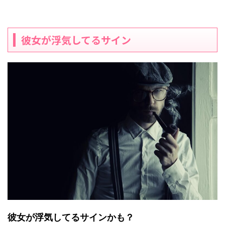
彼女が浮気してるサイン
彼女が浮気してるサインかも？