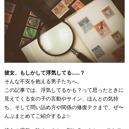
彼女、もしかして浮気してる……？
そんな不安を抱える男子たちへ。
この記事では、浮気してるかも？って思ったときに
見えてくる女の子の言動やサイン、ほんとの気持
ち、そして問い詰め方や関係の修復テクまで、ぜ〜
んぶまとめてご紹介するよ✨