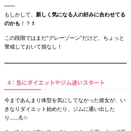
――
もしかして、
新しく気になる人の好みに合わせてる
のかも
！？💄
この段階ではまだ“グレーゾーン”だけど、ちょっと
警戒しておいて損なし！
4：急にダイエットやジム通いスタート
今まであんまり体型を気にしてなかった彼女が、い
きなりダイエット始めたり、ジムに通い出した
り……💪✨