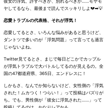
彼女の浮気、許すべきか、別れるべきか……モヤモ
ヤしてるなら、最後まで読んでスッキリしよ💔➡💡
恋愛トラブルの代表格、それが浮気！
恋愛してるとさ、いろんな悩みがあると思うけど、
ダントツで多いのが「浮気問題」って言っても過言
じゃないよね。
Twitter見てるとさ、まじで毎日どこかでカップル
が浮気トラブルで大バトルしてるのが見えるの。全
国の47都道府県、365日、エンドレスに！
しかもさ、なんでか知らないけど、女性側の「浮気
された！ムカつく！つらい！」って投稿はバズりが
ち。でも、男性側が「彼女に浮気された……」って
投稿してるのは、かなりレアかも。