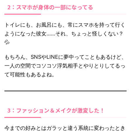
2：スマホが身体の一部になってる
トイレにも、お風呂にも、常にスマホを持って行く
ようになった彼女……それ、ちょっと怪しくない？
💦
もちろん、SNSやLINEに夢中ってこともあるけど、
一人の空間でコソコソ浮気相手とやりとりしてるっ
て可能性もあるよね。
3：ファッション＆メイクが激変した！
今までの好みとはガラッと違う系統に変わったとき