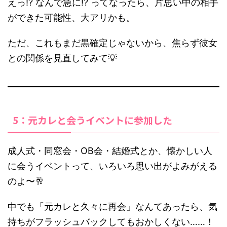
えっ!? なんで急に!? ってなったら、片思い中の相手
ができた可能性、大アリかも。
ただ、これもまだ黒確定じゃないから、焦らず彼女
との関係を見直してみて💡
5：元カレと会うイベントに参加した
成人式・同窓会・OB会・結婚式とか、懐かしい人
に会うイベントって、いろいろ思い出がよみがえる
のよ〜🥂
中でも「元カレと久々に再会」なんてあったら、気
持ちがフラッシュバックしてもおかしくない……！