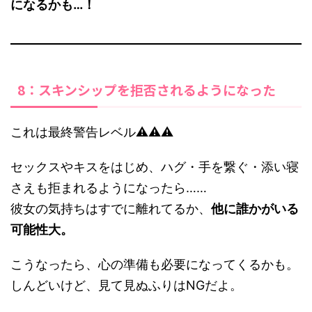
になるかも…！
8：スキンシップを拒否されるようになった
これは最終警告レベル⚠️⚠️⚠️
セックスやキスをはじめ、ハグ・手を繋ぐ・添い寝
さえも拒まれるようになったら……
彼女の気持ちはすでに離れてるか、
他に誰かがいる
可能性大。
こうなったら、心の準備も必要になってくるかも。
しんどいけど、見て見ぬふりはNGだよ。