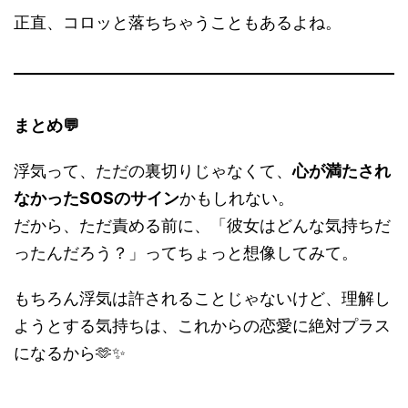
正直、コロッと落ちちゃうこともあるよね。
まとめ💬
浮気って、ただの裏切りじゃなくて、
心が満たされ
なかったSOSのサイン
かもしれない。
だから、ただ責める前に、「彼女はどんな気持ちだ
ったんだろう？」ってちょっと想像してみて。
もちろん浮気は許されることじゃないけど、理解し
ようとする気持ちは、これからの恋愛に絶対プラス
になるから🫶✨