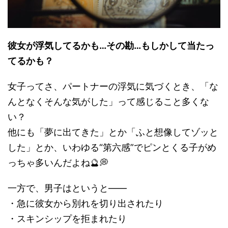
彼女が浮気してるかも…その勘…もしかして当たっ
てるかも？
女子ってさ、パートナーの浮気に気づくとき、「な
んとなくそんな気がした」って感じること多くな
い？
他にも「夢に出てきた」とか「ふと想像してゾッと
した」とか、いわゆる“第六感”でピンとくる子がめ
っちゃ多いんだよね🔮💭
一方で、男子はというと――
・急に彼女から別れを切り出されたり
・スキンシップを拒まれたり