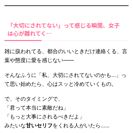
「大切にされてない」って感じる瞬間、女子
は心が離れてく…
雑に扱われてる、都合のいいときだけ連絡くる、言
葉や態度に愛を感じない――
そんなふうに「私、大切にされてないのかも…」っ
て思い始めたら、心はスッと冷めていくもの。
で、そのタイミングで、
「君って本当に素敵だね」
「もっと大事にされるべきだよ」
みたいな
甘いセリフ
をくれる人がいたら……